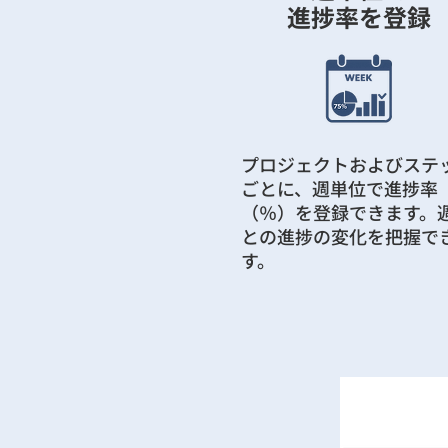
進捗率を登録
プロジェクトおよびステ
ごとに、週単位で進捗率
（％）を登録できます。
との進捗の変化を把握で
す。