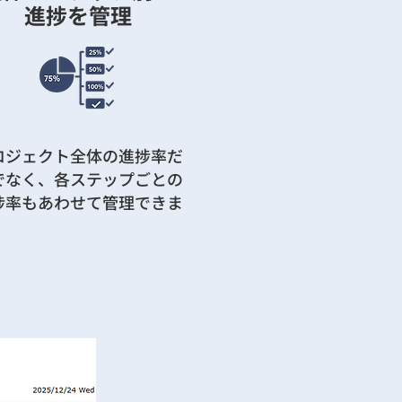
進捗を管理
ロジェクト全体の進捗率だ
でなく、各ステップごとの
捗率もあわせて管理できま
。