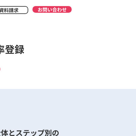
お問い合わせ
資料請求
率登録
全体とステップ別の