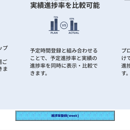
実績進捗率を比較可能
ップ
予定時間登録と組み合わせる
プ
ことで、予定進捗率と実績の
け
週ご
進捗率を同時に表示・比較で
進
きま
きます。
す